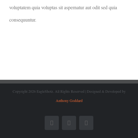
voluptatem quia voluptas sit aspernatur aut odit sed quia
consequuntur.
Copyright
2026 EagleShotz. All Rights Reserved | Designed & Developed by
Anthony Goddard
Facebook
X
Instagram