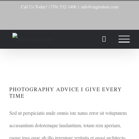
Skip
Call Us Today! (770) 532-1400
|
info@eagleshotz.com
to
Facebook
X
Instagram
content
PHOTOGRAPHY ADVICE I
GIVE EVERY TIME
PHOTOGRAPHY ADVICE I GIVE EVERY
TIME
Sed ut perspiciatis unde omnis iste natus error sit voluptatem
accusantium doloremque laudantium, totam rem aperiam,
eaque ipsa quae ab illo inventore veritatis et quasi architecto